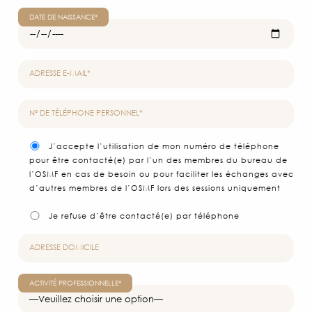
DATE DE NAISSANCE*
ADRESSE E-MAIL*
L’ORC
N° DE TÉLÉPHONE PERSONNEL*
NOTRE
FONCTIO
J’accepte l’utilisation de mon numéro de téléphone
CHEFS
pour être contacté(e) par l’un des membres du bureau de
D’ORCHE
l’OSMF en cas de besoin ou pour faciliter les échanges avec
NOS CO
d’autres membres de l’OSMF lors des sessions uniquement
Je refuse d’être contacté(e) par téléphone
AGE
PRE
ADRESSE DOMICILE
PHO
ACTIVITÉ PROFESSIONNELLE*
INSCR