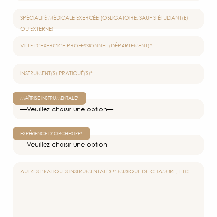
ACCÈS 
SPÉCIALITÉ MÉDICALE EXERCÉE (OBLIGATOIRE, SAUF SI ÉTUDIANT(E)
OU EXTERNE)
CON
VILLE D’EXERCICE PROFESSIONNEL (DÉPARTEMENT)*
INSTRUMENT(S) PRATIQUÉ(S)*
MAÎTRISE INSTRUMENTALE*
EXPÉRIENCE D’ORCHESTRE*
AUTRES PRATIQUES INSTRUMENTALES ? MUSIQUE DE CHAMBRE, ETC.