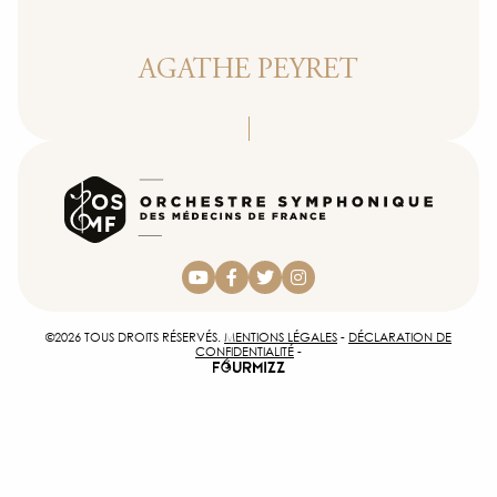
PHO
AGATHE PEYRET
INSCR
ACCÈS 
CON
©2026 TOUS DROITS RÉSERVÉS.
MENTIONS LÉGALES
-
DÉCLARATION DE
CONFIDENTIALITÉ
-