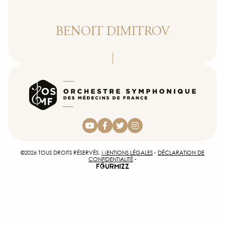
PHO
BENOIT DIMITROV
INSCR
ACCÈS 
CON
©2026 TOUS DROITS RÉSERVÉS.
MENTIONS LÉGALES
-
DÉCLARATION DE
CONFIDENTIALITÉ
-