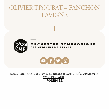
PHO
OLIVIER TROUBAT – FANCHON
LAVIGNE
INSCR
ACCÈS 
CON
©2026 TOUS DROITS RÉSERVÉS.
MENTIONS LÉGALES
-
DÉCLARATION DE
CONFIDENTIALITÉ
-