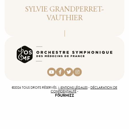
PHO
SYLVIE GRANDPERRET-
VAUTHIER
INSCR
ACCÈS 
CON
©2026 TOUS DROITS RÉSERVÉS.
MENTIONS LÉGALES
-
DÉCLARATION DE
CONFIDENTIALITÉ
-